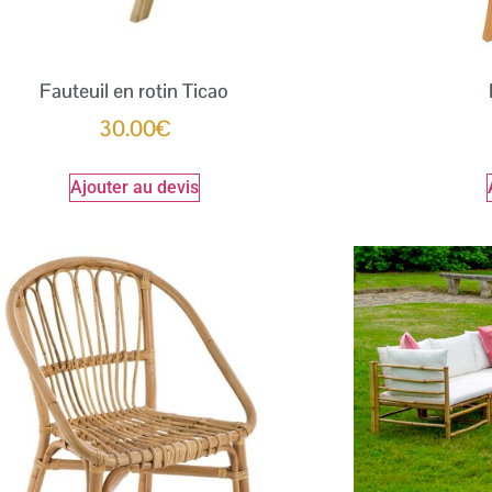
Fauteuil en rotin Ticao
30.00
€
Ajouter au devis