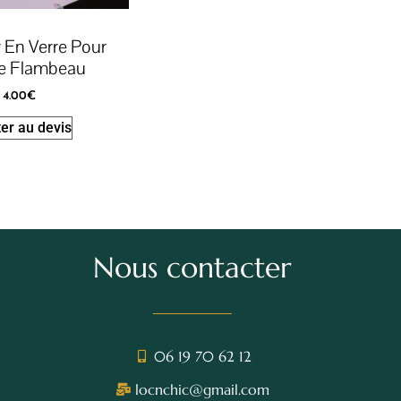
 En Verre Pour
e Flambeau
4.00
€
er au devis
Nous contacter
06 19 70 62 12
locnchic@gmail.com