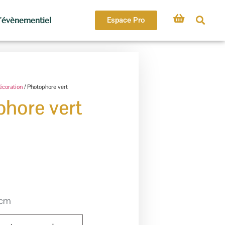
l’évènementiel
Espace Pro
écoration
/ Photophore vert
hore vert
7cm