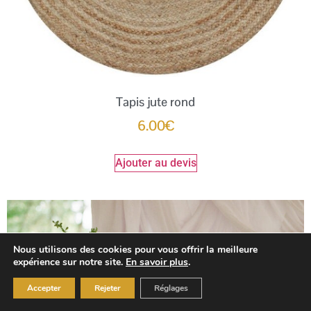
Tapis jute rond
6.00
€
Ajouter au devis
Nous utilisons des cookies pour vous offrir la meilleure
expérience sur notre site.
En savoir plus
.
Accepter
Rejeter
Réglages